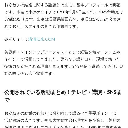
おぐねぇの結婚に関する話題とは別に、基本プロフィールは明確
です。本名は小椋ケンイチで1968年9月6日生まれ、2025年時点で
57歳になります。出身は長野県飯田市で、身長は178cmと公表さ
れており、スタイルの良さも印象的です。
参考サイト：
講演以来.COM
美容師・メイクアップアーティストとして経験を積み、テレビや
イベントで活躍してきました。柔らかい語り口と、現場で培った
技術力が支持される理由と言えます。SNS発信も継続しており、活
動の幅は今も広い状態です。
公開されている活動まとめ！テレビ・講演・SNSま
で
おぐねぇの結婚の有無とは切り離して語るべき重要ポイントは、
活動領域の広さです。帝京大学文学部心理学科を卒業し、美容師
免許取得後に渡辺サブロオ氏へ師事しました。1995年に事務所を