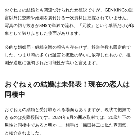
おぐねぇの結婚とも関連づけられた元彼説ですが、GENKINGの証
言以外に交際や婚姻を裏付ける一次資料は把握されていません。
写真の切り抜きがSNSで単独で流れ、「元彼」という単語だけが印
象として独り歩きした側面があります。
公的な婚姻届・継続交際の報告も存在せず、報道件数も限定的で
した。つまり噂の多くは証言と拡散の勢いに依存したもので、推
測が過度に強調された可能性が高いと言えます。
おぐねぇの結婚は未発表！現在の恋人は
同棲中
おぐねぇの結婚と受け取られる場面もありますが、現状で把握で
きるのは交際段階です。2024年6月の囲み取材では、20歳年下の
男性と同棲中であると明かし、相手は「織田裕二に似た雰囲気」
と紹介されました。