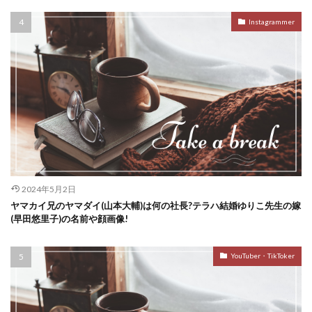
Instagrammer
2024年5月2日
ヤマカイ兄のヤマダイ(山本大輔)は何の社長?テラハ結婚ゆりこ先生の嫁
(早田悠里子)の名前や顔画像!
YouTuber・TikToker