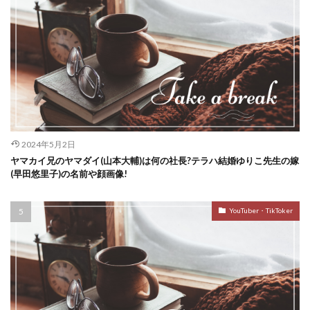
2024年5月2日
ヤマカイ兄のヤマダイ(山本大輔)は何の社長?テラハ結婚ゆりこ先生の嫁
(早田悠里子)の名前や顔画像!
YouTuber・TikToker