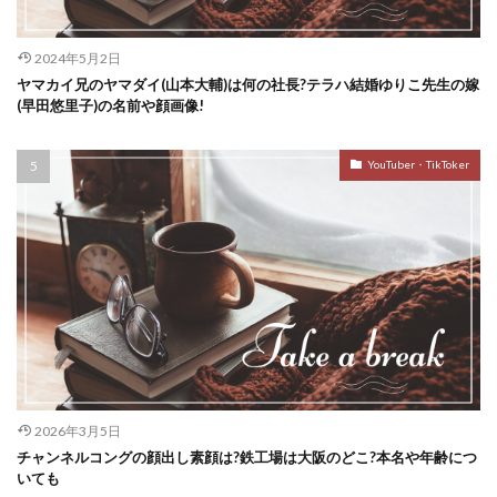
2024年5月2日
ヤマカイ兄のヤマダイ(山本大輔)は何の社長?テラハ結婚ゆりこ先生の嫁
(早田悠里子)の名前や顔画像!
YouTuber・TikToker
2026年3月5日
チャンネルコングの顔出し素顔は?鉄工場は大阪のどこ?本名や年齢につ
いても