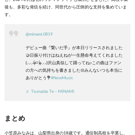
後も、多彩な発信を続け、同世代から圧倒的な支持を集めていま
す。
@minami.0819
デビュー曲『繋いだ手』が本日リリースされました
🤝🏻振り付けはねえねが一生懸命考えてくれました
(⸝⸝⸝ᵒ̴̶̷̥́ ⌑ ᵒ̴̶̷̣̥̀⸝⸝⸝)沢山真似して踊ってね♪この曲はファン
の方への気持ちを書きました𑁍みんないつも本当に
ありがとう💐
#NewMusic
♬ Tsunaida Te – MINAMI
まとめ
小笠原みなみは、山梨県出身の18歳です。通信制高校を卒業し、