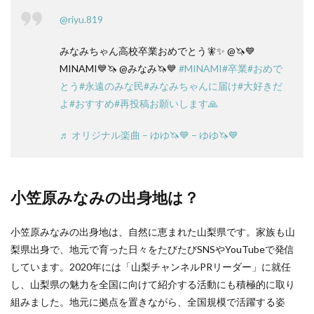
@riyu.819
みなみちゃん高校卒業おめでとう🧚✨ @🦄💙
MINAMI💙🦄 @みなみ🦄💙
#MINAMI
#卒業
#おめで
とう
#永遠のみな民
#みなみちゃんに届け
#大好きだ
よ
#おすすめ
#再投稿お願いします🙏
♬ オリジナル楽曲 – ゆゆ🦄💙 – ゆゆ🦄💙
小笠原みなみの出身地は？
小笠原みなみの出身地は、自然に恵まれた山梨県です。家族も山
梨県出身で、地元で育った日々をたびたびSNSやYouTubeで発信
しています。2020年には「山梨チャンネルPRリーダー」に就任
し、山梨県の魅力を全国に向けて紹介する活動にも積極的に取り
組みました。地元に拠点を置きながら、全国規模で活躍する姿