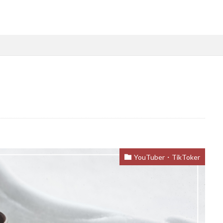
YouTuber・TikToker