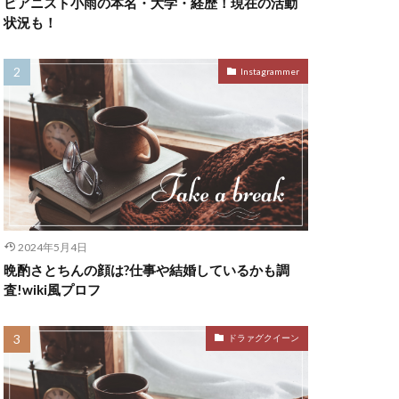
ピアニスト小雨の本名・大学・経歴！現在の活動
状況も！
Instagrammer
2024年5月4日
晩酌さとちんの顔は?仕事や結婚しているかも調
査!wiki風プロフ
ドラァグクイーン