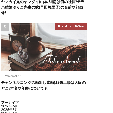
ヤマカイ兄のヤマダイ(山本大輔)は何の社長?テラ
ハ結婚ゆりこ先生の嫁(早田悠里子)の名前や顔画
像!
YouTuber・TikToker
2026年3月5日
チャンネルコングの顔出し素顔は?鉄工場は大阪の
どこ?本名や年齢についても
アーカイブ
2026年6月
2026年5月