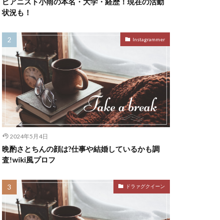
ピアニスト小雨の本名・大学・経歴！現在の活動
状況も！
Instagrammer
2024年5月4日
晩酌さとちんの顔は?仕事や結婚しているかも調
査!wiki風プロフ
ドラァグクイーン