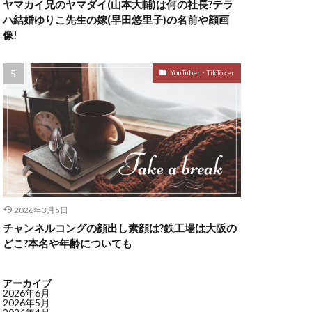
ヤマカイ兄のヤマダイ(山本大輔)は何の社長?テラ
ハ結婚ゆりこ先生の嫁(早田悠里子)の名前や顔画
像!
YouTuber・TikToker
2026年3月5日
チャンネルコングの顔出し素顔は?鉄工場は大阪の
どこ?本名や年齢についても
アーカイブ
2026年6月
2026年5月