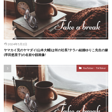
2024年5月2日
ヤマカイ兄のヤマダイ(山本大輔)は何の社長?テラハ結婚ゆりこ先生の嫁
(早田悠里子)の名前や顔画像!
YouTuber・TikToker