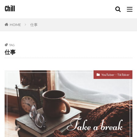
Chill
HOME
仕事
TAG
仕事
YouTuber・TikToker