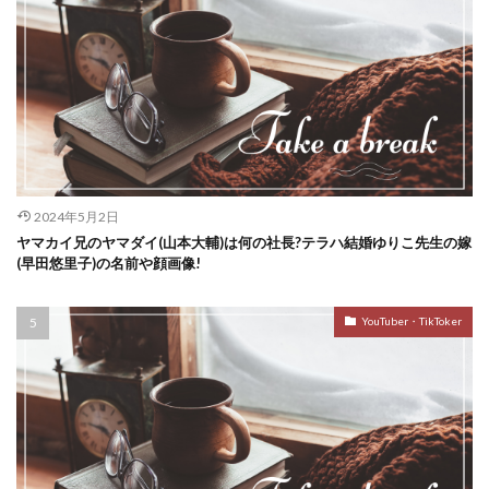
2024年5月2日
ヤマカイ兄のヤマダイ(山本大輔)は何の社長?テラハ結婚ゆりこ先生の嫁
(早田悠里子)の名前や顔画像!
YouTuber・TikToker