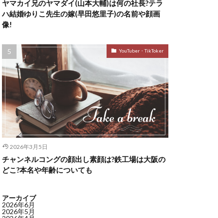
ヤマカイ兄のヤマダイ(山本大輔)は何の社長?テラ
ハ結婚ゆりこ先生の嫁(早田悠里子)の名前や顔画
像!
YouTuber・TikToker
2026年3月5日
チャンネルコングの顔出し素顔は?鉄工場は大阪の
どこ?本名や年齢についても
アーカイブ
2026年6月
2026年5月