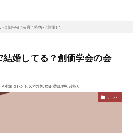
る？創価学会の会員？弟姉妹の情報も!
!?結婚してる？創価学会の会
HA本舗
,
タレント
,
久本雅美
,
女優
,
柴田理恵
,
芸能人
テレビ