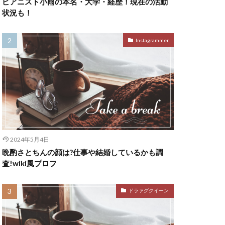
ピアニスト小雨の本名・大学・経歴！現在の活動
状況も！
Instagrammer
2024年5月4日
晩酌さとちんの顔は?仕事や結婚しているかも調
査!wiki風プロフ
ドラァグクイーン