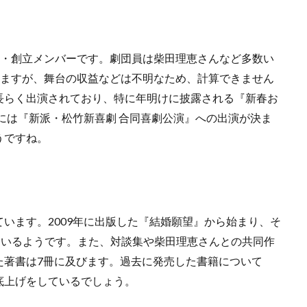
員・創立メンバーです。劇団員は柴田理恵さんなど多数い
いますが、舞台の収益などは不明なため、計算できません
長らく出演されており、特に年明けに披露される『新春お
年には『新派・松竹新喜劇 合同喜劇公演』への出演が決ま
うですね。
います。2009年に出版した『結婚願望』から始まり、そ
ているようです。また、対談集や柴田理恵さんとの共同作
た著書は7冊に及びます。過去に発売した書籍について
底上げをしているでしょう。