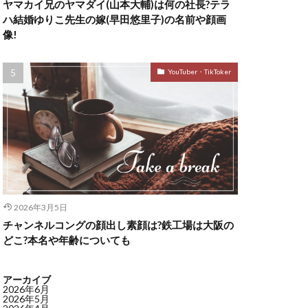
ヤマカイ兄のヤマダイ(山本大輔)は何の社長?テラ
ハ結婚ゆりこ先生の嫁(早田悠里子)の名前や顔画
像!
YouTuber・TikToker
2026年3月5日
チャンネルコングの顔出し素顔は?鉄工場は大阪の
どこ?本名や年齢についても
アーカイブ
2026年6月
2026年5月