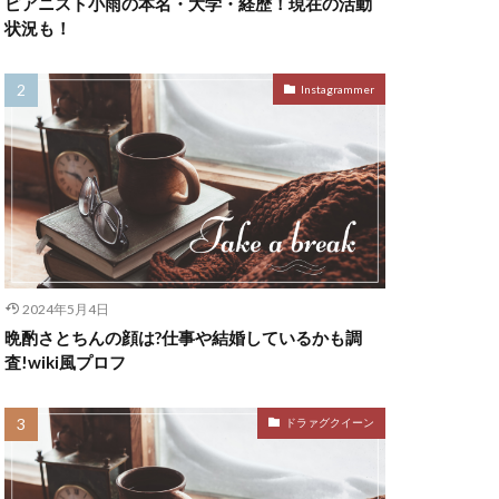
ピアニスト小雨の本名・大学・経歴！現在の活動
状況も！
Instagrammer
2024年5月4日
晩酌さとちんの顔は?仕事や結婚しているかも調
査!wiki風プロフ
ドラァグクイーン